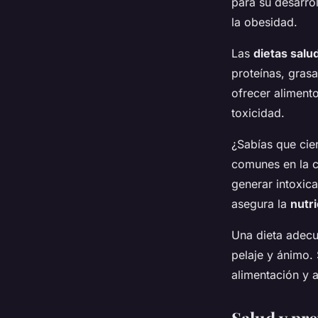
para su desarro
la obesidad.
Las
dietas salu
proteínas, grasa
ofrecer aliment
toxicidad.
¿Sabías que cie
comunes en la c
generar intoxic
asegura la
nutr
Una dieta adecu
pelaje y ánimo.
alimentación y 