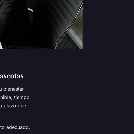
mascotas
u bienestar
nible, tiempo
o plazo que
ento adecuado,