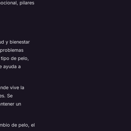
mocional, pilares
ud y bienestar
r problemas
tipo de pelo,
te ayuda a
nde vive la
es. Se
antener un
mbio de pelo, el