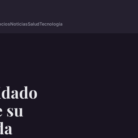
cios
Noticias
Salud
Tecnología
uidado
e su
da