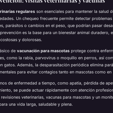
vención: visitas veterinarias y vacunas
erinarias regulares
son esenciales para mantener la salud 
edades. Un chequeo frecuente permite detectar problemas
s, parásitos o cambios en el peso, que podrían pasar desa
a prevención es la base para un bienestar animal duradero, 
costosas y dolorosas.
básico de
vacunación para mascotas
protege contra enfer
s, como la rabia, parvovirus o moquillo en perros, así com
n gatos. Además, la desparasitación periódica elimina parás
mentales para evitar contagios tanto en mascotas como en
signos de enfermedad a tiempo, como apatía, pérdida de ape
iento, se puede actuar rápidamente con atención profesiona
revisiones veterinarias, vacunas para mascotas y un monit
ara una vida larga, saludable y plena.