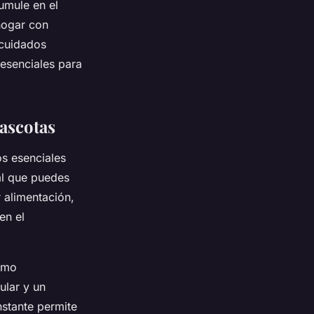
umule en el
hogar con
 cuidados
esenciales para
mascotas
os esenciales
al que puedes
 alimentación,
en el
como
ular y un
stante permite