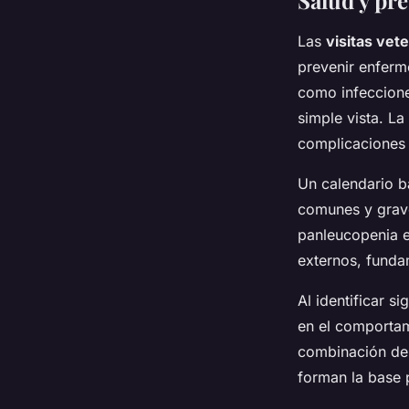
Salud y pre
Las
visitas vet
prevenir enferm
como infeccione
simple vista. L
complicaciones 
Un calendario 
comunes y grave
panleucopenia e
externos, funda
Al identificar 
en el comportam
combinación de 
forman la base p