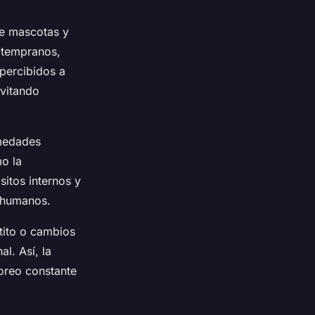
de mascotas y
 tempranos,
percibidos a
evitando
medades
o la
itos internos y
 humanos.
tito o cambios
l. Así, la
oreo constante