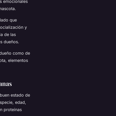
os emocionales
mascota.
dado que
socialización y
a de las
us dueños.
l dueño como de
ota, elementos
anas
 buen estado de
especie, edad,
en proteínas