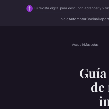
Tu revista digital para descubrir, aprender y vivi
Inicio
Automotor
Cocina
Depor
Accueil
›
Mascotas
Guía 
de 
i