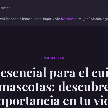
r mejor
tes
Finanzas e inmobiliaria
Hogar y vida
Mascotas
Mujer / Moda
Nego
MASCOTAS
esencial para el c
mascotas: descubr
mportancia en tu vi