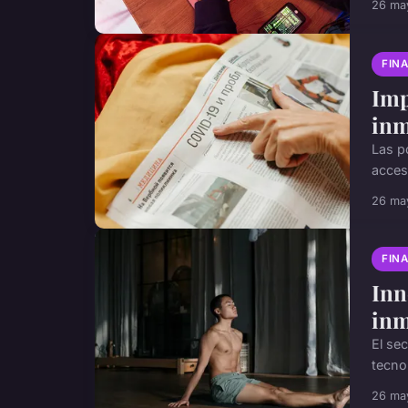
26 ma
FINA
Imp
inm
Las p
acceso
26 ma
FINA
Inn
inm
El se
tecnol
26 ma