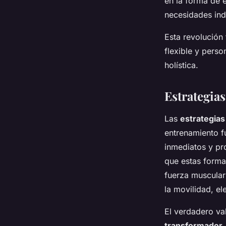
en la forma de e
necesidades ind
Esta revolución 
flexible y pers
holística.
Estrategias
Las
estrategias
entrenamiento fu
inmediatos y pr
que estas forma
fuerza muscular
la movilidad, e
El verdadero va
transformador