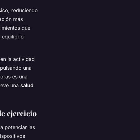
sico, reduciendo
ación más
vimientos que
 equilibrio
 en la actividad
mpulsando una
doras es una
ueve una
salud
e ejercicio
a potenciar las
ispositivos