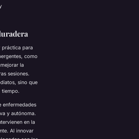
y
 duradera
 práctica para
emergentes, como
 mejorar la
ras sesiones.
diatos, sino que
l tiempo.
de enfermedades
tiva y autónoma.
ntervienen en la
te. Al innovar