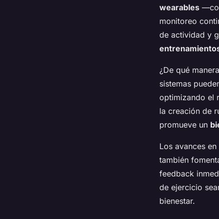
wearables
—como
monitoreo conti
de actividad y 
entrenamiento
¿De qué manera l
sistemas pueden
optimizando el r
la creación de r
promueve un
bi
Los avances en t
también fomenta
feedback inmedia
de ejercicio sea
bienestar.