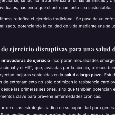
jercitarse, se facilita la adherencia a rutinas dinámicas y d
ividuales, haciendo que el entrenamiento sea sustentable.
fitness redefine el ejercicio tradicional. Se pasa de un enfo
onalizado, potenciando la calidad de vida mediante una salu
 de ejercicio disruptivas para una salud
 innovadoras de ejercicio
incorporan modalidades emerge
ncional y el HIIT, que, avaladas por la ciencia, ofrecen ben
oyectan mejoras sostenidas en la
salud a largo plazo
. Estu
s de entrenamiento no sólo optimizan la resistencia cardiov
 desde las primeras sesiones, sino que también potencian 
lementos clave para prevenir enfermedades crónicas.
lor de estas estrategias radica en su capacidad para gener
. Esto implica un impacto profundo, donde el cuerpo y la m