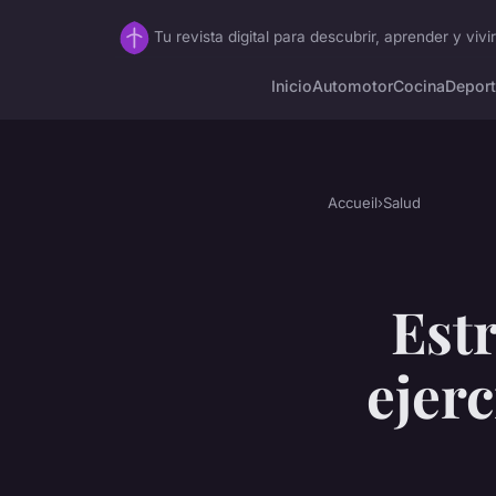
Tu revista digital para descubrir, aprender y vivi
Inicio
Automotor
Cocina
Depor
Accueil
›
Salud
Est
ejer