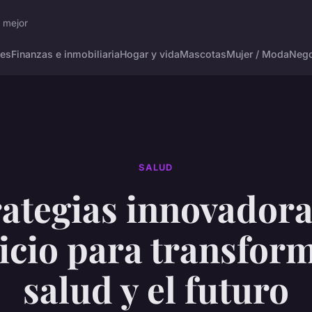
r mejor
tes
Finanzas e inmobiliaria
Hogar y vida
Mascotas
Mujer / Moda
Nego
SALUD
rategias innovadora
cicio para transform
salud y el futuro