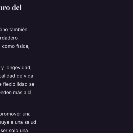
uro del
 sino también
erdadero
 como física,
d y longevidad,
calidad de vida
 flexibilidad se
enden más allá
l promover una
buye a una salud
 ser solo una