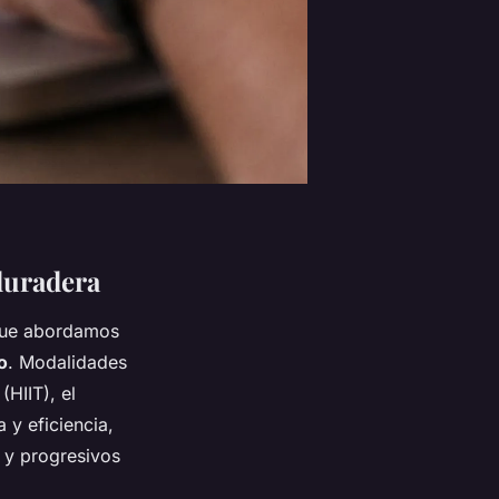
 duradera
que abordamos
o
. Modalidades
HIIT), el
 y eficiencia,
 y progresivos