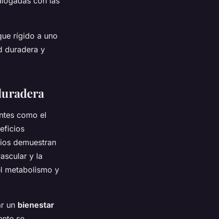
ialogadas con las
que rígido a uno
d duradera y
 duradera
ntes como el
eficios
dios demuestran
ascular y la
el metabolismo y
ar un
bienestar
ente se