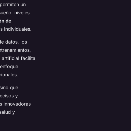
 permiten un
sueño, niveles
ón de
 individuales.
de datos, los
ntrenamientos,
tificial facilita
e enfoque
cionales.
 sino que
ecisos y
as innovadoras
salud y